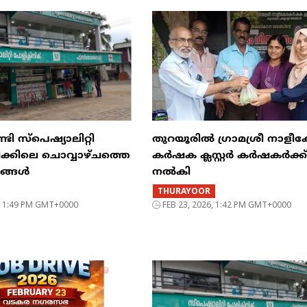
ി സ്പെഷ്യാലിറ്റി
തുറയൂരിൽ ഗ്രാമശ്രീ നാളീ
ിക്കിലെ ചൊവ്വാഴ്ചത്തെ
കർഷക ക്ലസ്റ്റർ കർഷകർക്ക
രങ്ങൾ
നൽകി
THURAYOOR
6, 1:49 PM GMT+0000
FEB 23, 2026, 1:42 PM GMT+0000