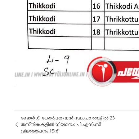
ബോർഡ്, കോർപറേഷൻ സ്ഥാപനങ്ങളിൽ 23
തസ്തികകളിൽ നിയമനം: പി.എസ്.സി
വിജ്ഞാപനം 15ന്