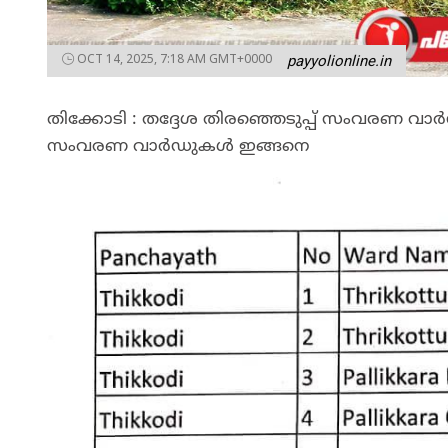
OCT 14, 2025, 7:18 AM GMT+0000
payyolionline.in
തിക്കോടി : തദ്ദേശ തിരഞ്ഞെടുപ്പ് സംവരണ വാർ
സംവരണ വാർഡുകൾ ഇങ്ങനെ