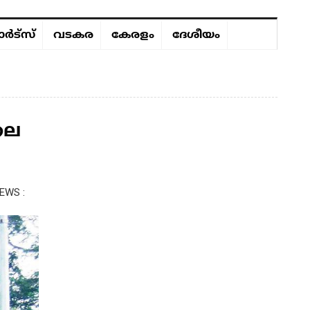
ർട്സ്
വടകര
കേരളം
ദേശീയം
ലെ
EWS :