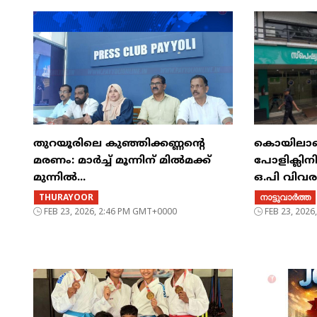
തുറയൂരിലെ കുഞ്ഞിക്കണ്ണന്റെ
കൊയിലാണ്ട
മരണം: മാർച്ച്‌ മൂന്നിന് മിൽമക്ക്
പോളിക്ലിന
മുന്നിൽ...
ഒ.പി വിവ
THURAYOOR
നാട്ടുവാര്‍ത്ത
FEB 23, 2026, 2:46 PM GMT+0000
FEB 23, 202