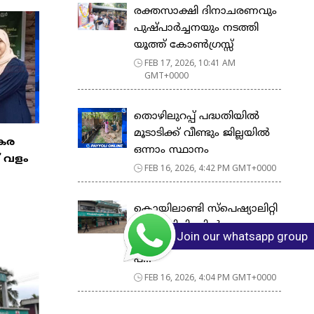
രക്തസാക്ഷി ദിനാചരണവും
പുഷ്പാർച്ചനയും നടത്തി
യൂത്ത് കോൺഗ്രസ്സ്
FEB 17, 2026, 10:41 AM
GMT+0000
തൊഴിലുറപ്പ് പദ്ധതിയിൽ
മൂടാടിക്ക് വീണ്ടും ജില്ലയിൽ
കേര
ഒന്നാം സ്ഥാനം
് വളം
FEB 16, 2026, 4:42 PM GMT+0000
കൊയിലാണ്ടി സ്പെഷ്യാലിറ്റി
പോളിക്ലിനിക്കിൽ
Join our whatsapp group
ഫെബ്രുവരി 17 ചൊവ്വാഴ്ച
പ്...
FEB 16, 2026, 4:04 PM GMT+0000