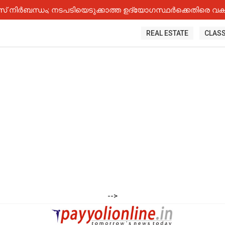
നിർബന്ധം; നടപടിയെടുക്കാത്ത ഉദ്യോ​ഗസ്ഥർക്കെതിരെ വകുപ
REAL ESTATE
CLASS
-->