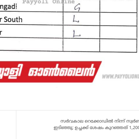
സർവകാല റെക്കോഡിൽ നിന്ന് സ്വർ
ഇടിഞ്ഞു; ഉച്ചക്ക് ശേഷം കുറഞ്ഞത് 1,20