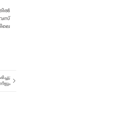
്തിൽ
വൈസ്
തിലെ
ച്ചു;
നീളും