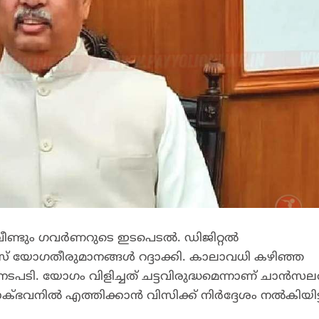
 വീണ്ടും ഗവർണറുടെ ഇടപെടൽ. ഡിജിറ്റൽ
ോഗതീരുമാനങ്ങൾ റദ്ദാക്കി. കാലാവധി കഴിഞ്ഞ
പടി. യോഗം വിളിച്ചത് ചട്ടവിരുദ്ധമെന്നാണ് ചാൻസല
നിൽ എത്തിക്കാൻ വിസിക്ക് നിർദ്ദേശം നൽകിയിട്ടു