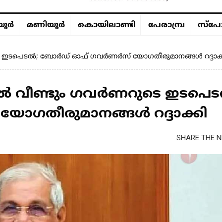
ൂര്‍
മണിയൂര്‍
കൊയിലാണ്ടി
പേരാമ്പ്ര
സ്പോ
ുടെ ഇടപെടൽ; ബോർഡ് ഓഫ് ഗവർണർസ് യോഗതീരുമാനങ്ങൾ റദ്ദാക്
ിൽ വീണ്ടും ഗവർണറുടെ ഇടപെ
ഗതീരുമാനങ്ങൾ റദ്ദാക്കി
SHARE THE N