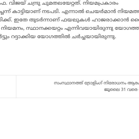
വിജയ് ചന്ദ്രു ചുമതലയേറ്റത്. നിയമപ്രകാരം
െന്ന് കാട്ടിയാണ് നടപടി. എന്നാൽ ചെയർമാൻ നിയമത
് വിസിക്ക്. ഇതേ തുടർന്നാണ് ഫയലുകൾ ഹാജരാക്കാൻ 
നിയമനം, സ്ഥാനക്കയറ്റം എന്നിവയായിരുന്നു യോഗത്
ും റദ്ദാക്കിയ യോഗത്തിൽ ചർച്ചയായിരുന്നു.
സംസ്ഥാനത്ത് ട്രോളിംഗ് നിരോധനം ആരംഭി
ജൂലൈ 31 വരെ 