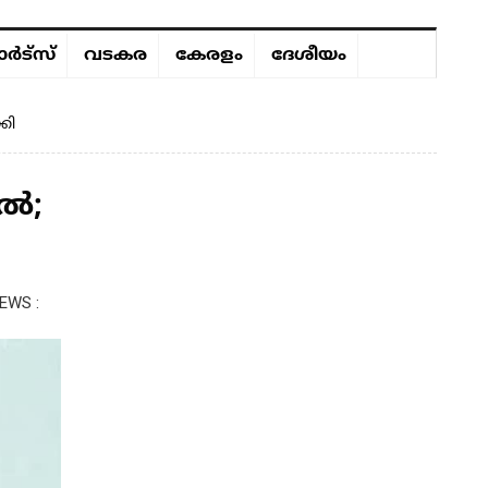
ർട്സ്
വടകര
കേരളം
ദേശീയം
കി
ടൽ;
EWS :