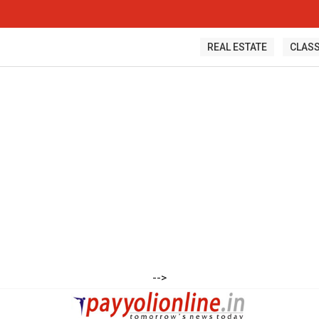
REAL ESTATE
CLASS
-->