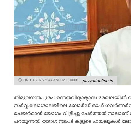
JUN 10, 2026, 5:44 AM GMT+0000
payyolionline.in
തിരുവനന്തപുരം: ഉന്നതവിദ്യാഭ്യാസ മേഖലയിൽ
സർവ്വകലാശാലയിലെ ബോർഡ് ഓഫ് ഗവർണർസ് യ
ചെയർമാൻ യോഗം വിളിച്ചു ചേർത്തതിനാലാണ് നട
പറയുന്നത്. യോഗ നടപടികളുടെ ഫയലുകൾ ലോക്ഭവ