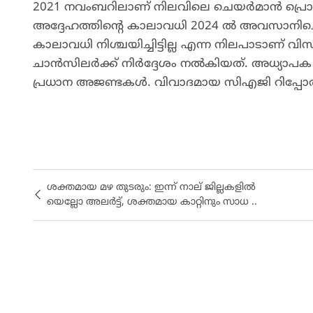
2021 നവംബറിലാണ് നിലവിലെ ചെയർമാൻ പ്രൊഫ. 
അദ്ദേഹത്തിന്റെ കാലാവധി 2024 ൽ അവസാനിച്ച
കാലാവധി നിശ്ചയിച്ചിട്ടില്ല എന്ന നിലപാടാണ
ചാൻസിലർക്ക് നിർദ്ദേശം നൽകിയത്. അധ്യാപക 
പ്രധാന അജണ്ടകൾ. വിവാദമായ സിഎജി റിപ്പോർട്ട
ശക്തമായ മഴ തുടരും: ഇന്ന് നാല് ജില്ലകളിൽ
യെല്ലോ അലർട്ട്, ശക്തമായ കാറ്റിനും സാധ ..