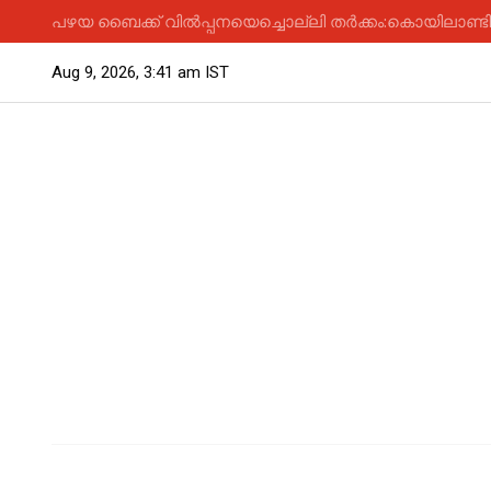
പഴയ ബൈക്ക് വിൽപ്പനയെച്ചൊല്ലി തർക്കം:കൊയിലാണ്ടിയിൽ
Aug 9, 2026, 3:41 am IST