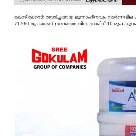
payyolionline.in
കോഴിക്കോട്: തുടർച്ചയായ മൂന്നാംദിനവും സ്വർണവില 
71,560 രൂപയാണ് ഇന്നത്തെ വില. ഗ്രാമിന് 10 രൂപ കു