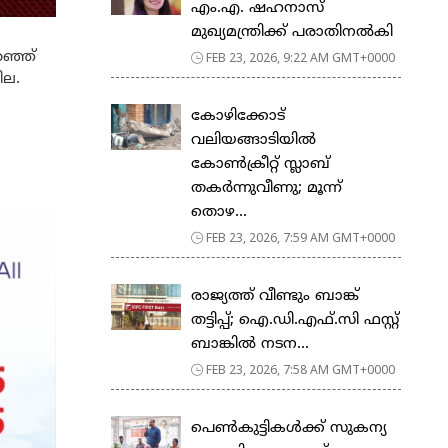
എം.എ. ഷഹനാസ്
മുഖ്യമന്ത്രിക്ക് പരാതിനൽകി
റഞ്ഞ്
FEB 23, 2026, 9:22 AM GMT+0000
ില.
കോഴിക്കോട്
വലിയങ്ങാടിയിൽ
കോൺക്രീറ്റ് സ്ലാബ്
തകർന്നുവീണു; മൂന്ന്
തൊഴ...
FEB 23, 2026, 7:59 AM GMT+0000
രാജ്യത്ത് വീണ്ടും ബാങ്ക്
തട്ടിപ്പ്; ഐ.ഡി.എഫ്.സി ഫസ്റ്റ്
ബാങ്കിൽ നടന...
FEB 23, 2026, 7:58 AM GMT+0000
പെ​ൺ​കു​ട്ടി​ക​ൾ​ക്ക് സു​ക​ന്യ