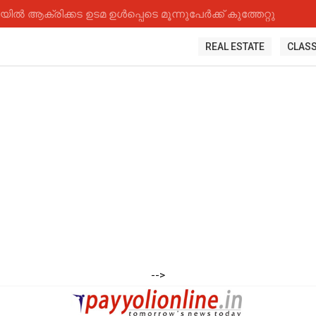
 ആക്രിക്കട ഉടമ ഉൾപ്പെടെ മൂന്നുപേർക്ക് കുത്തേറ്റു
REAL ESTATE
CLASS
-->