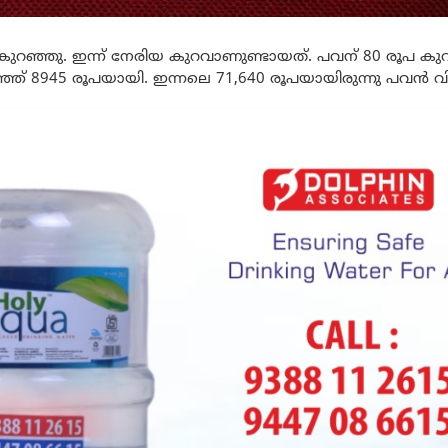
കുറഞ്ഞു. ഇന്ന് നേരിയ കുറവാണുണ്ടായത്. പവന് 80 രൂപ കു
റഞ്ഞ് 8945 രൂപയായി. ഇന്നലെ 71,640 രൂപയായിരുന്നു പവൻ വ