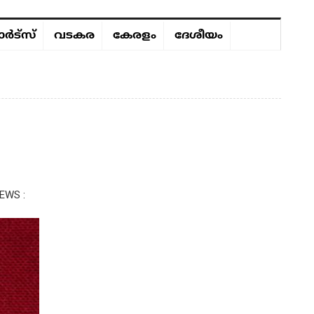
ർട്സ്
വടകര
കേരളം
ദേശീയം
EWS :