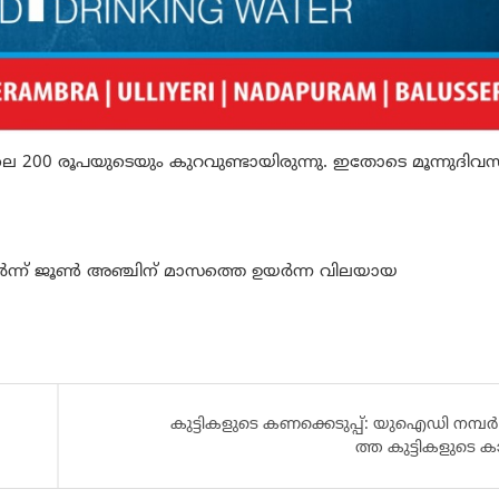
 200 രൂപയുടെയും കുറവുണ്ടായിരുന്നു. ഇതോടെ മൂന്നുദിവ
ടർന്ന് ജൂൺ അഞ്ചിന് മാസത്തെ ഉയർന്ന വിലയായ
കുട്ടികളുടെ കണക്കെടുപ്പ്: യുഐ​ഡി ന​മ്പ​ർ കി
ത്ത​ കു​ട്ടി​ക​ളു​ടെ കാ