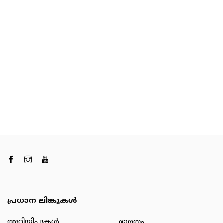
പ്രധാന ലിങ്കുകൾ
അറിയിപ്പുകള്‍
ഭാരതം