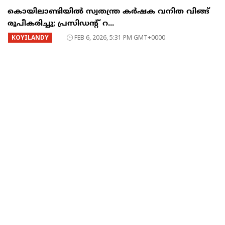
കൊയിലാണ്ടിയിൽ സ്വതന്ത്ര കർഷക വനിത വിങ്ങ്
രൂപീകരിച്ചു; പ്രസിഡന്റ്‌ റ...
KOYILANDY
FEB 6, 2026, 5:31 PM GMT+0000