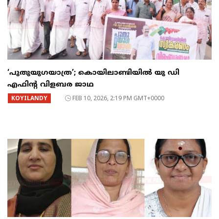
‘പുതുയുഗയാത്ര’; കൊയിലാണ്ടിയിൽ യു ഡി
എഫിന്റ വിളബര ജാഥ
KOYILANDY
FEB 10, 2026, 2:19 PM GMT+0000