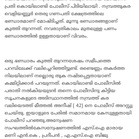
പ്രതി കൊയിലാണ്ടി പോലീസ് പിടിയിലായി . നമ്പ്രത്തുകര
വെളിയണ്ണൂർ തെരു ഗണപതി ക്ഷേത്രത്തിലെ
ഭണ്ഡാരമാണ് മോഷ്ടിച്ചത്. മൂന്നു ഭണ്ഡാരങ്ങളാണ്
കുത്തി തുറന്നത്. നവരാത്രികാലം മുതലുള്ള പണം
ഭണ്ഡാരത്തിൽ ഉള്ളതായാണ് വിവരം.
ഒരു ഭണ്ഡാരം കുത്തി തുറന്നശേഷം സമീപത്തെ
പറമ്പിലേക്ക് വലിച്ചെറിഞ്ഞിട്ടുണ്ട്. രണ്ടെണ്ണം തകർത്ത
നിലയിലാണ് നല്ലൊരു തുക നഷ്ടപ്പെട്ടതായാണ്
കമ്മിറ്റിക്കാർ പറയുന്നത്. കൊയിലാണ്ടി പോലീസിൽ
പരാതി നൽകിയയുടൻ തന്നെ പോലീസിനു കിട്ടിയ
സൂചനകളുടെ അടിസ്ഥാനത്തിൽ നമ്പ്രത്ത് കര
വലിയെടത്ത് മീത്തൽ അനീഷ് ( 42) നെ പോലീസ് അറസ്റ്റു
ചെയ്തു. ഇയാളുടെ പേരിൽ സമാനമായ കേസുള്ളതായി
പോലീസ് പറഞ്ഞു.അന്വേഷണ
സംഘത്തിൽകേസന്വേഷണത്തിൽ എസ്.ഐ മാരായ
മണി എൻ.കെ , പ്രദീപൻ , എ.എസ്.ഐ ബിജു