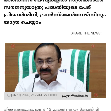
ഓർഡിനറി ബസുകളിൽ സ്ത്രീകൾക്ക്
സൗജന്യയാത്ര; പദ്ധതിയുടെ പേര്
പ്രിയദർശിനി, ട്രാൻസ്ജെൻഡേഴ്സിനും
യാത്ര ചെയ്യാം
SHARE THE NEWS :
JUN 10, 2026, 7:17 AM GMT+0000
payyolionline.in
തിരുവനന്തപുരം: ജൂൺ 15 മുതൽ കെഎസ്ആർടിസി