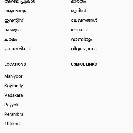
അറിയിപ്പുകള്‍
ഭാരതം
ആരോഗ്യം
മൂവീസ്
ഇവന്റ്സ്
ലേഖനങ്ങള്‍
കേരളം
ലോകം
ചരമം
വാണിജ്യം
പ്രാദേശികം
വിദ്യാഭ്യാസം
LOCATIONS
USEFUL LINKS
Maniyoor
Koyilandy
Vadakara
Payyoli
Perambra
Thikkodi