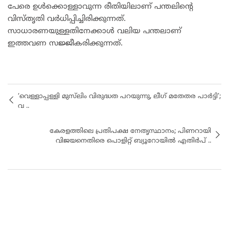
പേരെ ഉൾക്കൊള്ളാവുന്ന രീതിയിലാണ് പന്തലിന്റെ
വിസ്തൃതി വർധിപ്പിച്ചിരിക്കുന്നത്.
സാധാരണയുള്ളതിനേക്കാൾ വലിയ പന്തലാണ്
ഇത്തവണ സജ്ജീകരിക്കുന്നത്.
‘വെള്ളാപ്പള്ളി മുസ്‌ലിം വിരുദ്ധത പറയുന്നു, ലീഗ് മതേതര പാർട്ടി’;
വ ..
കേരളത്തിലെ പ്രതിപക്ഷ നേതൃസ്ഥാനം; പിണറായി
വിജയനെതിരെ പൊളിറ്റ് ബ്യൂറോയിൽ എതിർപ് ..