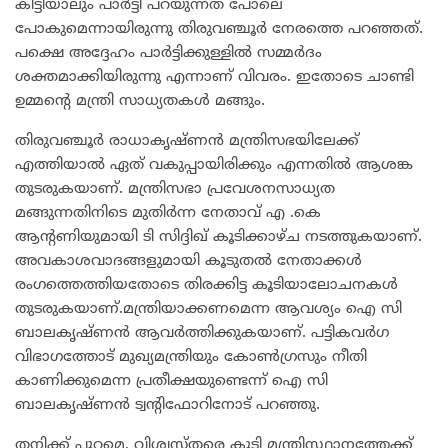
കിട്ടിയാലും പാർട്ടി പറയുന്നത് പോലെ
പോകുമെന്നായിരുന്നു തിരുവഞ്ചൂർ നേരത്തെ പറഞ്ഞത്.
പക്ഷെ അദ്ദേഹം പാർട്ടിക്കുള്ളിൽ സമ്മർദം
ശക്തമാക്കിയിരുന്നു എന്നാണ് വിവരം. ഇതോടെ ചാണ്ടി
ഉമ്മന്റെ മന്ത്രി സാധ്യതകൾ മങ്ങും.
തിരുവഞ്ചൂർ രാധാകൃഷ്ണൻ മന്ത്രിസഭയിലേക്ക്
എത്തിയാൽ ഏത് വകുപ്പായിരിക്കും എന്നതിൽ ആശങ്ക
തുടരുകയാണ്. മന്ത്രിസഭാ പ്രവേശനസാധ്യത
മങ്ങുന്നതിനിടെ മുതിർന്ന നേതാവ് എ .കെ
ആന്റണിയുമായി ടി സിദ്ദിഖ് കൂടിക്കാഴ്ച നടത്തുകയാണ്.
അവകാശവാദങ്ങളുമായി കൂടുതൽ നേതാക്കൾ
രംഗത്തെത്തിയതോടെ തിരക്കിട്ട കൂടിയാലോചനകൾ
തുടരുകയാണ്.മന്ത്രിയാക്കണമെന്ന ആവശ്യം ഐ സി
ബാലകൃഷ്ണൻ ആവർത്തിക്കുകയാണ്. പട്ടികവർഗ
വിഭാഗത്തോട് മുഖ്യമന്ത്രിയും കോൺഗ്രസും നീതി
കാണിക്കുമെന്ന പ്രതീക്ഷയുണ്ടെന്ന് ഐ സി
ബാലകൃഷ്ണൻ ട്വന്റിഫോറിനോട് പറഞ്ഞു.
തനിക്ക് പുറമെ, വിശ്വസ്തരെ കൂടി മന്ത്രിസ്ഥാനത്തേക്ക്