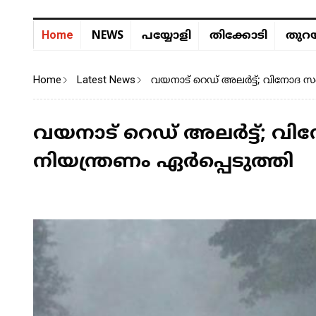
NEWS
Home
പയ്യോളി
തിക്കോടി
തുറയ
Home
Latest News
വയനാട് റെഡ് അലർട്ട്; വിനോദ സഞ്
വയനാട് റെഡ് അലർട്ട്; വി
നിയന്ത്രണം ഏർപ്പെടുത്തി