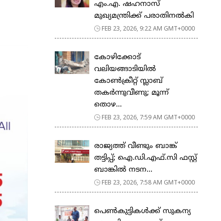
എം.എ. ഷഹനാസ്
മുഖ്യമന്ത്രിക്ക് പരാതിനൽകി
FEB 23, 2026, 9:22 AM GMT+0000
കോഴിക്കോട്
വലിയങ്ങാടിയിൽ
കോൺക്രീറ്റ് സ്ലാബ്
തകർന്നുവീണു; മൂന്ന്
തൊഴ...
FEB 23, 2026, 7:59 AM GMT+0000
രാജ്യത്ത് വീണ്ടും ബാങ്ക്
തട്ടിപ്പ്; ഐ.ഡി.എഫ്.സി ഫസ്റ്റ്
ബാങ്കിൽ നടന...
FEB 23, 2026, 7:58 AM GMT+0000
പെ​ൺ​കു​ട്ടി​ക​ൾ​ക്ക് സു​ക​ന്യ