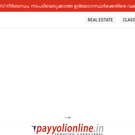
നിർബന്ധം; നടപടിയെടുക്കാത്ത ഉദ്യോ​ഗസ്ഥർക്കെതിരെ വകുപ
REAL ESTATE
CLASS
-->