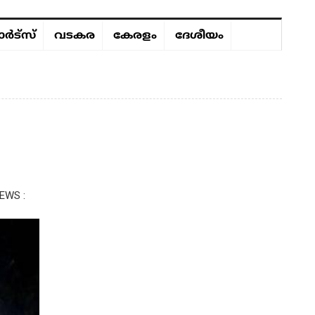
ർട്സ്
വടകര
കേരളം
ദേശീയം
EWS :