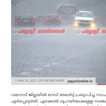
MAY 20, 2025, 2:55 PM GMT+0000
payyolionline.in
വയനാട് ജില്ലയിൽ റെഡ് അലർട്ട് പ്രഖ്യാപിച്ച 
ഏർപ്പെടുത്തി. എടക്കൽ ഗുഹയിലേക്കുള്ള സഞ്ച