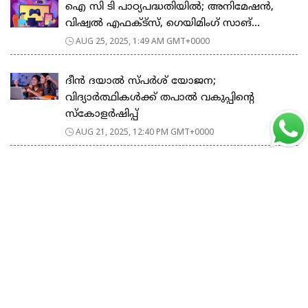
ഐ സി ടി പാഠ്യപദ്ധതിയില്‍; അനിമേഷൻ,
വിഷ്വൽ എഫക്ട്‌സ്, ഗെയിമിംഗ് സാങ്...
AUG 25, 2025, 1:49 AM GMT+0000
ദീൻ ദയാൽ സ്പർശ് യോജന;
വിദ്യാർത്ഥികൾക്ക് തപാൽ വകുപ്പിന്റെ
സ്കോളർഷിപ്പ്
AUG 21, 2025, 12:40 PM GMT+0000