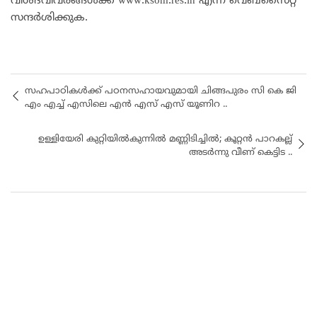
വിശദവിവരങ്ങൾക്ക് www.ksom.res.in എന്ന വെബ്സൈറ്റ്
സന്ദർശിക്കുക.
സഹപാഠികൾക്ക് പഠനസഹായവുമായി ചിങ്ങപുരം സി കെ ജി
എം എച്ച് എസിലെ എൻ എസ് എസ് യൂണിറ ..
ഉള്ളിയേരി കുറ്റിയിൽകുന്നിൽ മണ്ണിടിച്ചിൽ; കൂറ്റൻ പാറകല്ല്
അടർന്നു വീണ് കെട്ടിട ..