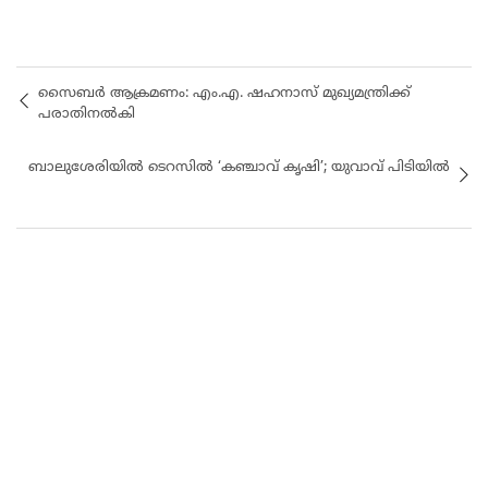
സൈബർ ആക്രമണം: എം.എ. ഷഹനാസ് മുഖ്യമന്ത്രിക്ക്
പരാതിനൽകി
ബാലുശേരിയിൽ ടെറസില്‍ ‘കഞ്ചാവ് കൃഷി’; യുവാവ് പിടിയിൽ