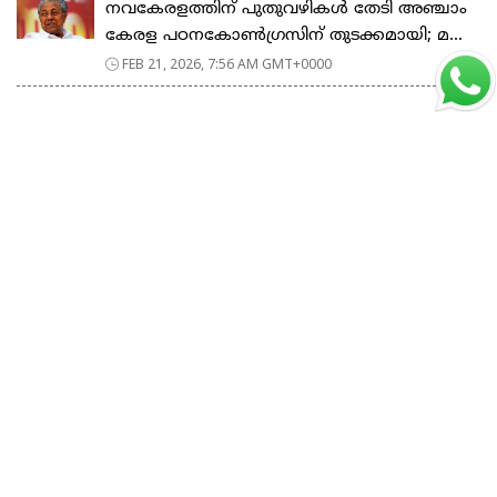
നവകേരളത്തിന് പുതുവഴികൾ തേടി അഞ്ചാം
കേരള പഠനകോൺഗ്രസിന് തുടക്കമായി; മ...
FEB 21, 2026, 7:56 AM GMT+0000