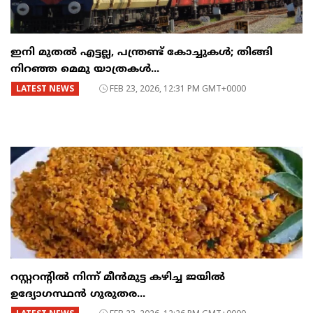
ഇനി മുതൽ എട്ടല്ല, പന്ത്രണ്ട് കോച്ചുകള്‍; തിങ്ങി
നിറഞ്ഞ മെമു യാത്രകൾ...
LATEST NEWS
FEB 23, 2026, 12:31 PM GMT+0000
റസ്റ്ററന്റില്‍ നിന്ന് മീന്‍മുട്ട കഴിച്ച ജയില്‍
ഉദ്യോഗസ്ഥന്‍ ഗുരുതര...