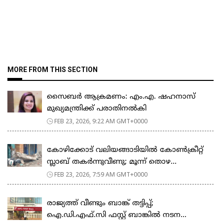
MORE FROM THIS SECTION
സൈബർ ആക്രമണം: എം.എ. ഷഹനാസ്
മുഖ്യമന്ത്രിക്ക് പരാതിനൽകി
FEB 23, 2026, 9:22 AM GMT+0000
കോഴിക്കോട് വലിയങ്ങാടിയിൽ കോൺക്രീറ്റ്
സ്ലാബ് തകർന്നുവീണു; മൂന്ന് തൊഴ...
FEB 23, 2026, 7:59 AM GMT+0000
രാജ്യത്ത് വീണ്ടും ബാങ്ക് തട്ടിപ്പ്;
ഐ.ഡി.എഫ്.സി ഫസ്റ്റ് ബാങ്കിൽ നടന...