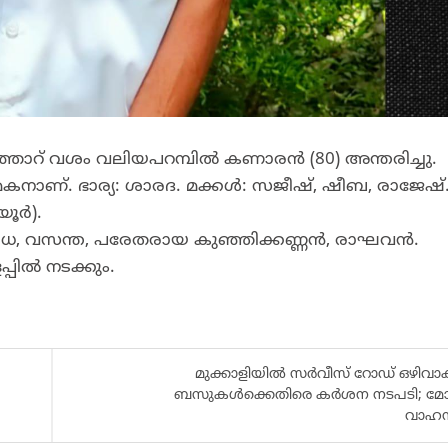
ിഞ്ഞാറ് വശം വലിയപറമ്പിൽ കണാരൻ (80) അന്തരിച്ചു.
കനാണ്. ഭാര്യ: ശാരദ. മക്കൾ: സജീഷ്, ഷീബ, രാജേഷ്
യൂർ).
, വസന്ത, പരേതരായ കുഞ്ഞിക്കണ്ണൻ, രാഘവൻ.
പ്പിൽ നടക്കും.
മുക്കാളിയിൽ സർവീസ് റോഡ് ഒഴിവാക്
ബസുകൾക്കെതിരെ കർശന നടപടി; മോട
വാഹന