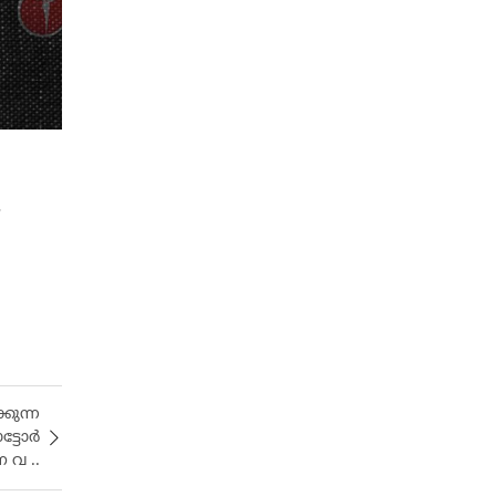
.
കുന്ന
്ടോർ
 വ ..