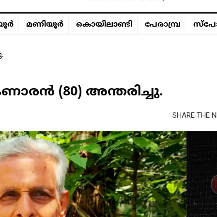
ൂര്‍
മണിയൂര്‍
കൊയിലാണ്ടി
പേരാമ്പ്ര
സ്പോ
.
ാരൻ (80) അന്തരിച്ചു.
SHARE THE N