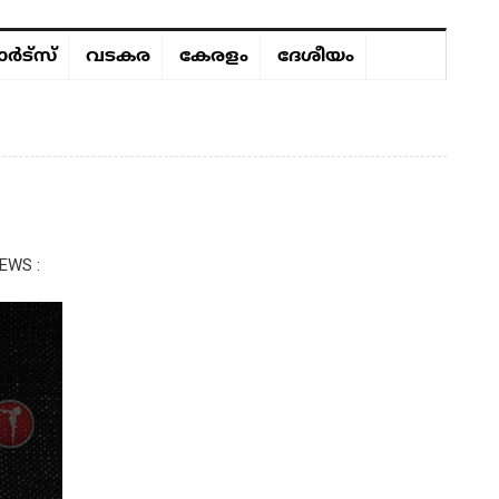
ർട്സ്
വടകര
കേരളം
ദേശീയം
EWS :