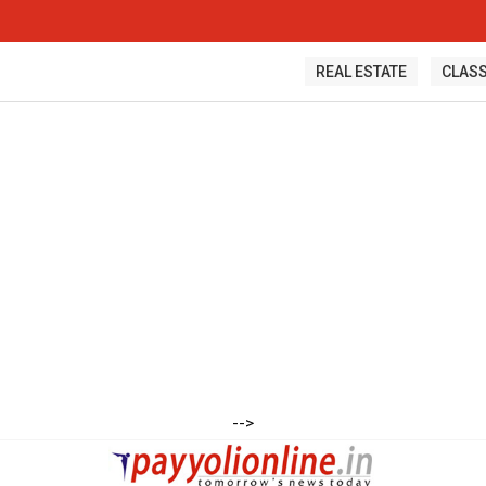
REAL ESTATE
CLASS
-->