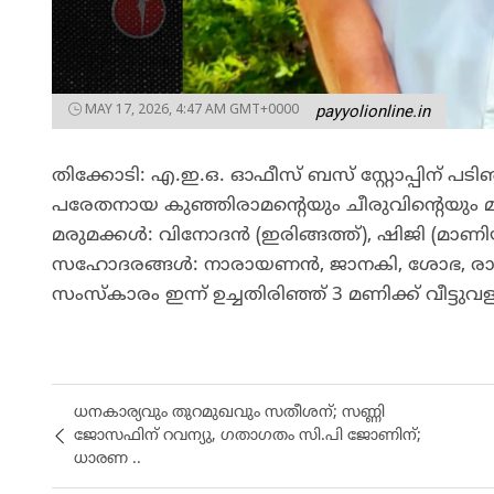
MAY 17, 2026, 4:47 AM GMT+0000
payyolionline.in
തിക്കോടി: എ.ഇ.ഒ. ഓഫീസ് ബസ് സ്റ്റോപ്പിന് പട
പരേതനായ കുഞ്ഞിരാമന്റെയും ചീരുവിന്റെയും മ
മരുമക്കൾ: വിനോദൻ (ഇരിങ്ങത്ത്), ഷിജി (മാണി
സഹോദരങ്ങൾ: നാരായണൻ, ജാനകി, ശോഭ, രാധ
സംസ്‌കാരം ഇന്ന് ഉച്ചതിരിഞ്ഞ് 3 മണിക്ക് വീട്ടുവള
ധനകാര്യവും തുറമുഖവും സതീശന്; സണ്ണി
ജോസഫിന് റവന്യു, ഗതാഗതം സി.പി ജോണിന്;
ധാരണ ..