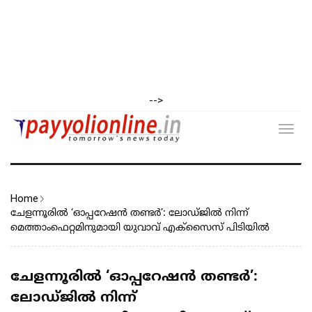
-->
Toggl
navig
Home
ചേളന്നൂരിൽ ‘ഓപ്പറേഷൻ തണ്ടർ’: ലോഡ്ജിൽ നിന്ന്
മെത്താംഫെറ്റമിനുമായി യുവാവ് എക്സൈസ് പിടിയിൽ
ചേളന്നൂരിൽ ‘ഓപ്പറേഷൻ തണ്ടർ’:
ലോഡ്ജിൽ നിന്ന്