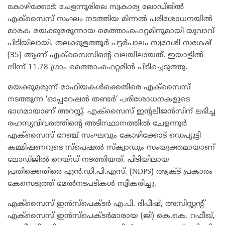
കോഴിക്കോട്: ചേളന്നൂരിലെ സ്വകാര്യ ലോഡ്ജിൽ
എക്സൈസ് സംഘം നടത്തിയ മിന്നൽ പരിശോധനയിൽ
മാരക മയക്കുമരുന്നായ മെത്താംഫെറ്റമിനുമായി യുവാവ്
പിടിയിലായി. തലക്കുളത്തൂർ പട്ടർപാലം സ്വദേശി സഗേഷ്
(35) ആണ് എക്സൈസിന്റെ വലയിലായത്. ഇയാളിൽ
നിന്ന് 11.78 ഗ്രാം മെത്താംഫെറ്റമിൻ പിടിച്ചെടുത്തു.
മയക്കുമരുന്ന് മാഫിയകൾക്കെതിരെ എക്സൈസ്
നടത്തുന്ന ‘ഓപ്പറേഷൻ തണ്ടർ’ പരിശോധനകളുടെ
ഭാഗമായാണ് അറസ്റ്റ്. എക്സൈസ് ഇന്റലിജൻസിന് ലഭിച്ച
രഹസ്യവിവരത്തിന്റെ അടിസ്ഥാനത്തിൽ ചേളന്നൂർ
എക്സൈസ് റേഞ്ച് സംഘവും കോഴിക്കോട് ഡെപ്യൂട്ടി
കമ്മിഷണറുടെ സ്പെഷൽ സ്ക്വാഡും സംയുക്തമായാണ്
ലോഡ്ജിൽ റെയ്ഡ് നടത്തിയത്. പിടിയിലായ
പ്രതിക്കെതിരെ എൻ.ഡി.പി.എസ്. (NDPS) ആക്ട് പ്രകാരം
കേസെടുത്ത് മേൽനടപടികൾ സ്വീകരിച്ചു.
എക്സൈസ് ഇൻസ്പെക്ടർ എ.പി. ദിപീഷ്, അസിസ്റ്റന്റ്
എക്സൈസ് ഇൻസ്പെക്ടർമാരായ (ജി) കെ.കെ. റഫീഖ്,