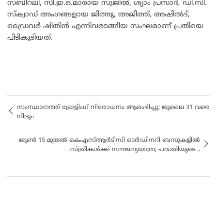
സബീറലി, സി.ഇ.ഒ.മാരായ സുജിൽ, ശ്യാം പ്രസാദ്, ഡി.സി.
സ്ക്വാഡ് അംഗങ്ങളായ ജിത്തു, അജിത്ത്, അഷിൽദ്,
ഡ്രൈവർ ഷിതിൻ എന്നിവരടങ്ങിയ സംഘമാണ് പ്രതിയെ
പിടികൂടിയത്.
സംസ്ഥാനത്ത് ട്രോളിംഗ് നിരോധനം ആരംഭിച്ചു; ജൂലൈ 31 വരെ
നീളും
ജൂൺ 15 മുതൽ കെഎസ്ആർടിസി ഓർഡിനറി ബസുകളിൽ
സ്ത്രീകൾക്ക് സൗജന്യയാത്ര; പദ്ധതിയുടെ ..