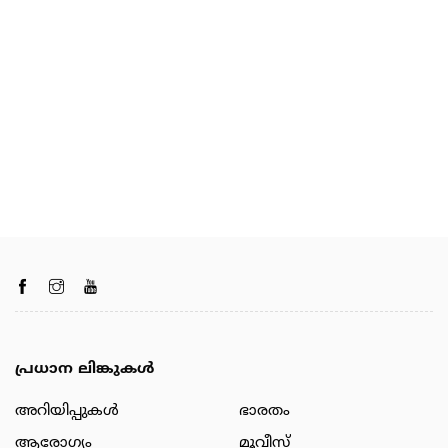
പ്രധാന ലിങ്കുകൾ
അറിയിപ്പുകള്‍
ഭാരതം
ആരോഗ്യം
മൂവീസ്