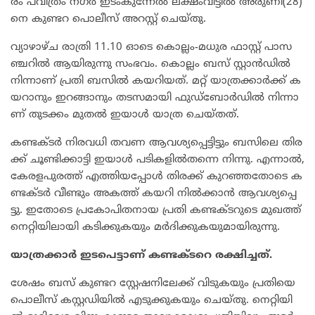
രം പ​വി​ത്രം ന​ഗ​ർ ഇ​ടം​കു​ന്നേ​ൽ ല​ക്ഷം​വീ​ട്ടി​ൽ അ​രു​ണി(28)​
നെ കു​ണ്ട​റ പൊ​ലീ​സ് അ​റ​സ്റ്റ് ചെ​യ്തു.
വ്യാ​ഴാ​ഴ്ച രാ​ത്രി 11.10 ഓ​ടെ കൊ​ല്ലം-​മ​ധു​ര ഫാ​സ്റ്റ് പാ​സ​
ഞ്ച​റി​ൽ ആ​യി​രു​ന്നു സം​ഭ​വം. കൊ​ല്ലം ബ​സ് സ്റ്റാ​ൻ​ഡി​ൽ
നി​ന്നാ​ണ് പ്ര​തി ബ​സി​ൽ ക​യ​റി​യ​ത്. മ​റ്റ് യാ​ത്ര​ക്കാ​ർ​ക്ക് ക​
യ​റാ​നും ഇ​റ​ങ്ങാ​നും ത​ട​സ​മാ​യി ഫു​ഡ്ബോ​ർ​ഡി​ൽ നി​ന്നാ​
ണ് തു​ട​ക്കം മു​ത​ൽ ഇ​യാ​ൾ യാ​ത്ര ചെ​യ്ത​ത്.
ക​ണ്ട​ക്ട​ർ നി​ര​വ​ധി ത​വ​ണ ആ​വ​ശ്യ​പ്പെ​ട്ടി​ട്ടും ബ​സി​ലെ തി​ര​
ക്ക് ചൂ​ണ്ടി​ക്കാ​ട്ടി ഇ​യാ​ൾ പ​ടി​ക​ളി​ൽ​ത​ന്നെ നി​ന്നു. എ​ന്നാ​ൽ,
കേ​ര​ള​പു​ര​ത്ത് എ​ത്തി​യ​പ്പോ​ൾ തി​ര​ക്ക് കു​റ​ഞ്ഞ​തോ​ടെ ക​
ണ്ട​ക്ട​ർ വീ​ണ്ടും അ​ക​ത്ത് ക​യ​റി നി​ൽ​ക്കാ​ൻ ആ​വ​ശ്യ​പ്പെ​
ട്ടു. ഇ​തോ​ടെ പ്ര​കോ​പി​ത​നാ​യ പ്ര​തി ക​ണ്ട​ക്ട​റു​ടെ മു​ഖ​ത്ത്
നെ​റ്റി​യി​ലാ​യി ക​ടി​ക്കു​ക​യും മ​ർ​ദി​ക്കു​ക​യു​മാ​യി​രു​ന്നു.
യാ​ത്ര​ക്കാ​ർ ഇ​ട​പെ​ട്ടാ​ണ് ക​ണ്ട​ക്ട​റെ ര​ക്ഷി​ച്ച​ത്.
ശേ​ഷം ബ​സ് കു​ണ്ട​റ സ്റ്റേ​ഷ​നി​ലേ​ക്ക് വി​ടു​ക​യും പ്ര​തി​യെ
പൊ​ലീ​സ് ക​സ്റ്റ​ഡി​യി​ൽ എ​ടു​ക്കു​ക​യും ചെ​യ്തു. നെ​റ്റി​യി​