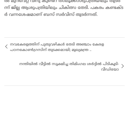
ൽ മു​റി​വേ​റ്റ വി​നു കു​ണ്ട​റ താ​ലൂ​ക്കാ​ശു​പ​ത്രി​യി​ലും തു​ട​ർ​
ന്ന് ജി​ല്ല ആ​ശു​പ​ത്രി​യി​ലും ചി​കി​ത്സ തേ​ടി. പ​ക​രം ക​ണ്ട​ക്ട​
ർ വ​ന്ന​ശേ​ഷ​മാ​ണ് ബ​സ് സ​ർ​വി​സ് തു​ട​ർ​ന്ന​ത്.
നവകേരളത്തിന് പുതുവഴികൾ തേടി അഞ്ചാം കേരള
പഠനകോൺഗ്രസിന് തുടക്കമായി; മുഖ്യമന്ത്ര ..
നന്തിയിൽ വീട്ടിൽ സൂക്ഷിച്ച തിമിംഗല ശർദ്ദിൽ പിടികൂടി-
വീഡിയോ