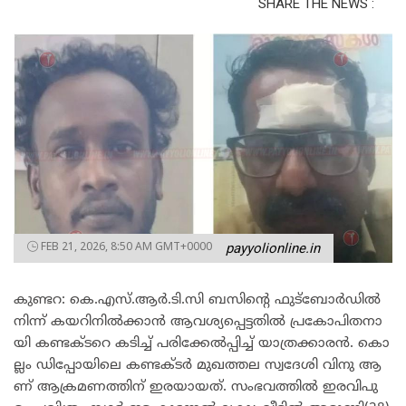
SHARE THE NEWS :
FEB 21, 2026, 8:50 AM GMT+0000
payyolionline.in
കു​ണ്ട​റ: കെ.​എ​സ്.​ആ​ർ.​ടി.​സി ബ​സി​ന്റെ ഫു​ട്ബോ​ർ​ഡി​ൽ
നി​ന്ന് ക​യ​റി​നി​ൽ​ക്കാ​ൻ ആ​വ​ശ്യ​പ്പെ​ട്ട​തി​ൽ പ്ര​കോ​പി​ത​നാ​
യി ക​ണ്ട​ക്ട​റെ ക​ടി​ച്ച് പ​രി​ക്കേ​ൽ​പ്പി​ച്ച് യാ​ത്ര​ക്കാ​ര​ൻ. കൊ​
ല്ലം ഡി​പ്പോ​യി​ലെ ക​ണ്ട​ക്ട​ർ മു​ഖ​ത്ത​ല സ്വ​ദേ​ശി വി​നു ആ​
ണ് ആ​ക്ര​മ​ണ​ത്തി​ന് ഇ​ര​യാ​യ​ത്. സം​ഭ​വ​ത്തി​ൽ ഇ​ര​വി​പു​